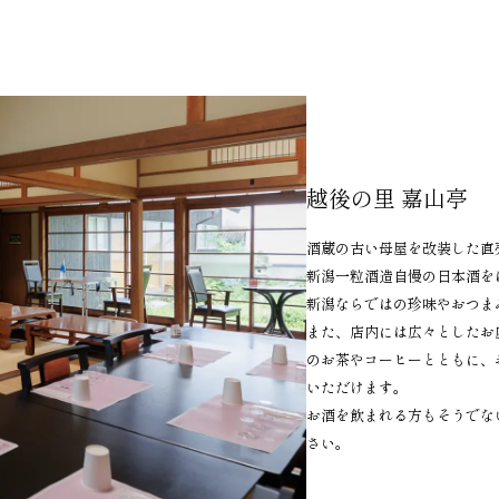
越後の里 嘉山亭
酒蔵の古い母屋を改装した直
新潟一粒酒造自慢の日本酒をは
新潟ならではの珍味やおつま
また、店内には広々としたお
のお茶やコーヒーとともに、
いただけます。
お酒を飲まれる方もそうでな
さい。