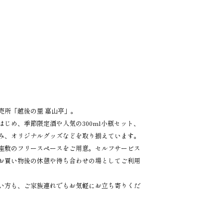
売所「越後の里 嘉山亭」。
じめ、季節限定酒や人気の300ml小瓶セット、
み、オリジナルグッズなどを取り揃えています。
座敷のフリースペースをご用意。セルフサービス
お買い物後の休憩や待ち合わせの場としてご利用
い方も、ご家族連れでもお気軽にお立ち寄りくだ